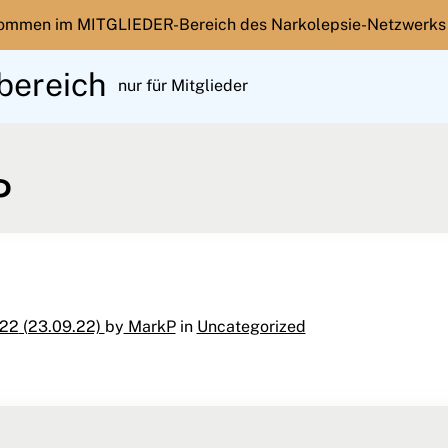
kommen im MITGLIEDER-Bereich des Narkolepsie-Netzwerks
bereich
nur für Mitglieder
P
.22
(23.09.22)
by
MarkP
in
Uncategorized