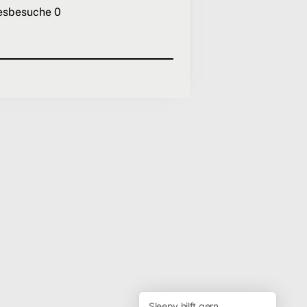
esbesuche
0