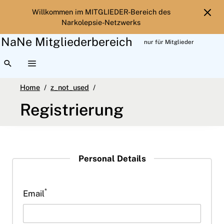
Willkommen im MITGLIEDER-Bereich des
Narkolepsie-Netzwerks
NaNe Mitgliederbereich
nur für Mitglieder
TOGGLE SEARCH INTERFACE
TOGGLE EXTENDED NAVIGATION
Registrierung
Home
z_not_used
Registrierung
Personal Details
*
Email