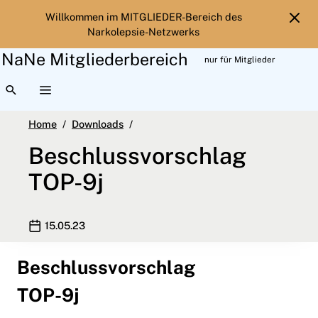
Willkommen im MITGLIEDER-Bereich des
Narkolepsie-Netzwerks
NaNe Mitgliederbereich
nur für Mitglieder
TOGGLE SEARCH INTERFACE
TOGGLE EXTENDED NAVIGATION
Beschlussvorschlag TOP-9j
Home
Downloads
Beschlussvorschlag
TOP-9j
Publication date
15.05.23
Beschlussvorschlag
TOP-9j