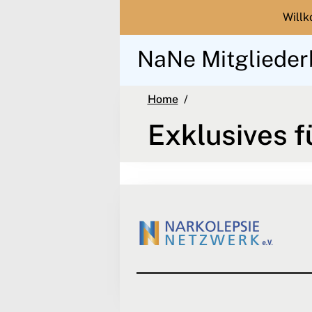
Will
NaNe Mitglieder
Exklusives für Mitglied
Home
Exklusives f