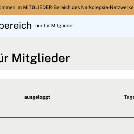
kommen im MITGLIEDER-Bereich des Narkolepsie-Netzwerks
bereich
nur für Mitglieder
er
ür Mitglieder
ausgeloggt
Tag